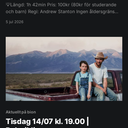
💡Längd: 1h 42min Pris: 100kr (80kr för studerande
och barn) Regi: Andrew Stanton Ingen åldersgräns
Svenskt tal När Bonnie får en Lilypad-surfplatta i
5 jul 2026
present och blir besatt av den blir Buzz, Woody,
Jessie och resten av gängets uppgift betydligt
svårare när de ställs öga mot öga med ett helt
Aktuellt på bion
Tisdag 14/07 kl. 19.00 |