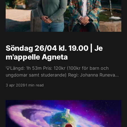
Söndag 26/04 kl. 19.00 | Je
m'appelle Agneta
💡Längd: 1h 53m Pris: 120kr (100kr för barn och
ungdomar samt studerande) Regi: Johanna Runevad
Från ? år Kom i tid, det blir mycket folk! Emma
3 apr 2026
1 min read
Hambergs bästsäljare, Je m'appelle Agneta, har
äntligen blivit film. Det är en varm och livsbejakande
berättelse om att återupptäcka sig själv, sluta känna