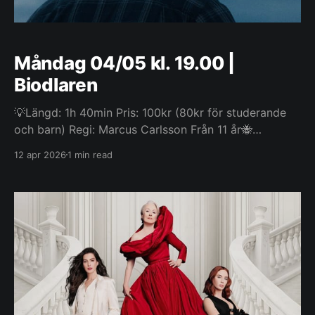
Måndag 04/05 kl. 19.00 |
Biodlaren
💡Längd: 1h 40min Pris: 100kr (80kr för studerande
och barn) Regi: Marcus Carlsson Från 11 år🐝
Leksands Biodlarförening berättar om biodling och
12 apr 2026
1 min read
säljer honung i foajén. I det lilla samhället Åmotfors i
Värmland lever Olof ett stillsamt liv som biodlare
efter att ha förlorat sin partner för många år sedan.