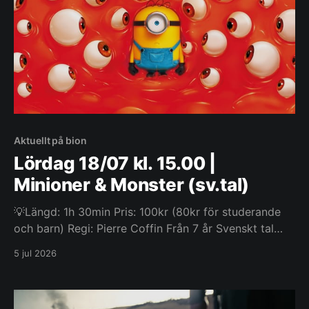
Aktuellt på bion
Lördag 18/07 kl. 15.00 |
Minioner & Monster (sv.tal)
💡Längd: 1h 30min Pris: 100kr (80kr för studerande
och barn) Regi: Pierre Coffin Från 7 år Svenskt tal
Det här är den vilda, löjliga och helt sanna
5 jul 2026
berättelsen om hur Minionerna erövrade Hollywood,
blev filmstjärnor, förlorade allt, släppte lös monster i
världen och sedan slog sig samman för att försöka