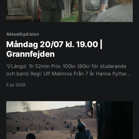
Aktuellt på bion
Måndag 20/07 kl. 19.00 |
Grannfejden
💡Längd: 1h 52min Pris: 100kr (80kr för studerande
och barn) Regi: Ulf Malmros Från 7 år Hanna flyttar
tillbaka till landet och hamnar mitt i en grannfejd
5 jul 2026
mellan den före detta statsministern Stefan Carlsson
och den envisa Harry Flodman, som bråkar om en
illaluktande utedass. Som Harrys boende anhängare
tvingas