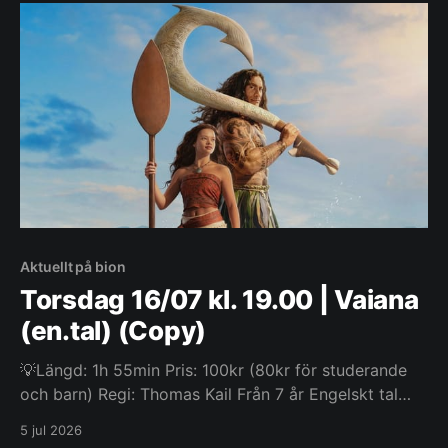
och farofylld resa hem efter det trojanska kriget.
Under färden
Aktuellt på bion
Torsdag 16/07 kl. 19.00 | Vaiana
(en.tal) (Copy)
💡Längd: 1h 55min Pris: 100kr (80kr för studerande
och barn) Regi: Thomas Kail Från 7 år Engelskt tal
Vaiana besvarar havets kallelse och ger sig för första
5 jul 2026
gången ut bortom revet som omger hennes hemö,