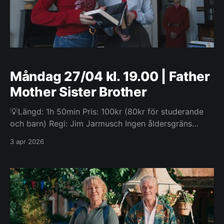
Måndag 27/04 kl. 19.00 | Father
Mother Sister Brother
💡Längd: 1h 50min Pris: 100kr (80kr för studerande
och barn) Regi: Jim Jarmusch Ingen åldersgräns
Syskon som länge varit estrangerade återförenas
3 apr 2026
efter flera år isär och tvingas konfrontera olösta
spänningar samt omvärdera sina ansträngda
relationer till sina känslomässigt distanserade
föräldrar.