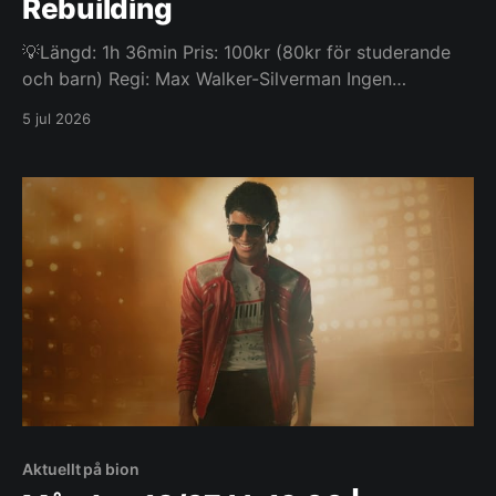
Rebuilding
💡Längd: 1h 36min Pris: 100kr (80kr för studerande
och barn) Regi: Max Walker-Silverman Ingen
åldersgräns Efter att skogsbränder förstört hans
5 jul 2026
ranch hamnar cowboyen Dusty i ett FEMA-läger, där
han finner gemenskap med andra som förlorat sina
hem – däribland sin dotter och sin exfru.
Aktuellt på bion