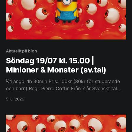
Aktuellt på bion
Söndag 19/07 kl. 15.00 |
Minioner & Monster (sv.tal)
💡Längd: 1h 30min Pris: 100kr (80kr för studerande
och barn) Regi: Pierre Coffin Från 7 år Svenskt tal
Det här är den vilda, löjliga och helt sanna
5 jul 2026
berättelsen om hur Minionerna erövrade Hollywood,
blev filmstjärnor, förlorade allt, släppte lös monster i
världen och sedan slog sig samman för att försöka