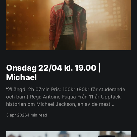
Onsdag 22/04 kl. 19.00 |
Michael
💡Längd: 2h 07min Pris: 100kr (80kr för studerande
och barn) Regi: Antoine Fuqua Från 11 år Upptäck
historien om Michael Jackson, en av de mest
inflytelserika artisterna världen någonsin har känt,
3 apr 2026
1 min read
och hans liv bortom musiken. Filmen följer hans resa
från upptäckten av hans extraordinära talang som
frontfigur i The