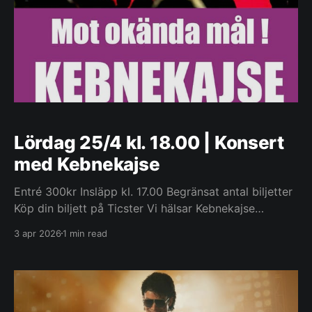
Lördag 25/4 kl. 18.00 | Konsert
med Kebnekajse
Entré 300kr Insläpp kl. 17.00 Begränsat antal biljetter
Köp din biljett på Ticster Vi hälsar Kebnekajse
välkomna till Leksand, och hyllar samtidigt ❤️ Pelle
3 apr 2026
1 min read
Lindström ✨ 🎸 Utlottning av ny bok om Kenny
Håkansson " Resa mot okända mål..." av
Håkan Thörn 🎸Kebnekajse kommer direkt från
inspelningsstudion; vi hoppas få höra