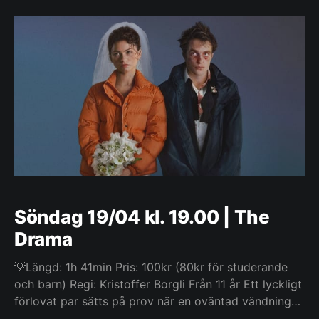
Vienna efter Första världskriget.
Söndag 19/04 kl. 19.00 | The
Drama
💡Längd: 1h 41min Pris: 100kr (80kr för studerande
och barn) Regi: Kristoffer Borgli Från 11 år Ett lyckligt
förlovat par sätts på prov när en oväntad vändning
får deras bröllopsvecka att spåra ur.