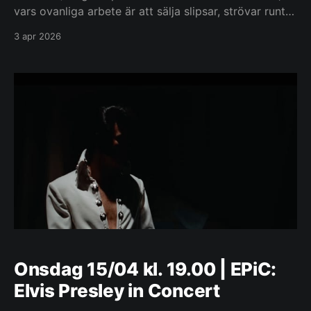
vars ovanliga arbete är att sälja slipsar, strövar runt
på landsbygden. Betraktad som ett skadedjur och
3 apr 2026
ständigt på flytt bestämmer hon sig för att pröva
lyckan i skogen. Hennes öde är på väg att
Onsdag 15/04 kl. 19.00 | EPiC:
Elvis Presley in Concert