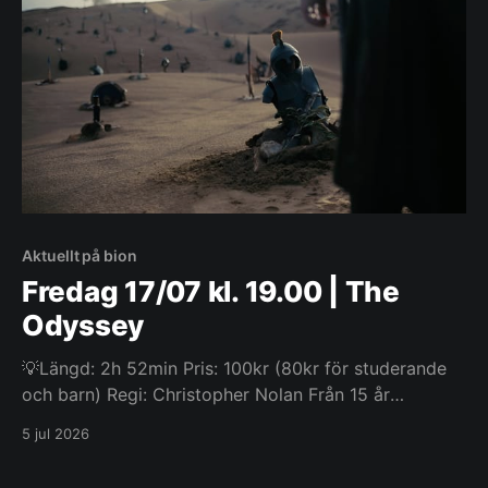
Aktuellt på bion
Fredag 17/07 kl. 19.00 | The
Odyssey
💡Längd: 2h 52min Pris: 100kr (80kr för studerande
och barn) Regi: Christopher Nolan Från 15 år
Christopher Nolans nya storfilm baserad på Homer0s
5 jul 2026
epos Odysséen! Läs Odysséen online! Odysseus, den
legendariske kungen av Ithaka, ger sig ut på en lång