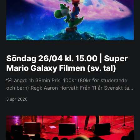
Söndag 26/04 kl. 15.00 | Super
Mario Galaxy Filmen (sv. tal)
💡Längd: 1h 38min Pris: 100kr (80kr för studerande
och barn) Regi: Aaron Horvath Från 11 år Svenskt tal
Efter att ha stoppat Bowsers tidigare plan att gifta
3 apr 2026
sig med Princess Peach ställs Mario och Luigi nu inför
ett nytt hot i Bowser Jr., som är fast besluten att
befria sin