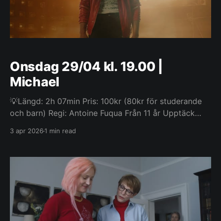
Onsdag 29/04 kl. 19.00 |
Michael
💡Längd: 2h 07min Pris: 100kr (80kr för studerande
och barn) Regi: Antoine Fuqua Från 11 år Upptäck
historien om Michael Jackson, en av de mest
3 apr 2026
1 min read
inflytelserika artisterna världen någonsin har känt,
och hans liv bortom musiken. Filmen följer hans resa
från upptäckten av hans extraordinära talang som
frontfigur i The