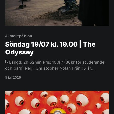
Aktuellt på bion
Söndag 19/07 kl. 19.00 | The
Odyssey
💡Längd: 2h 52min Pris: 100kr (80kr för studerande
och barn) Regi: Christopher Nolan Från 15 år
Christopher Nolans nya storfilm baserad på Homer0s
5 jul 2026
epos Odysséen! Läs Odysséen online! Odysseus, den
legendariske kungen av Ithaka, ger sig ut på en lång
och farofylld resa hem efter det trojanska kriget.
Under färden