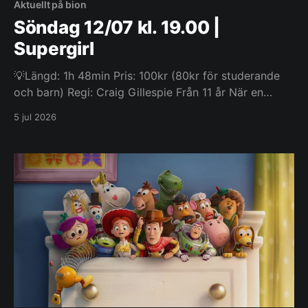
Aktuellt på bion
Söndag 12/07 kl. 19.00 |
Supergirl
💡Längd: 1h 48min Pris: 100kr (80kr för studerande
och barn) Regi: Craig Gillespie Från 11 år När en
oväntad och hänsynslös fiende slår till alltför nära
5 jul 2026
hemmet tvingas Kara Zor-El, även känd som
Supergirl, motvilligt slå sig samman med en osannolik
följeslagare på en episk, interstellär resa fylld av