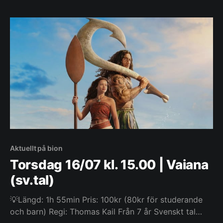
Motunui, tillsammans med den ökände halvguden
Maui på en oförglömlig resa för att återställa
välståndet
Aktuellt på bion
Torsdag 16/07 kl. 15.00 | Vaiana
(sv.tal)
💡Längd: 1h 55min Pris: 100kr (80kr för studerande
och barn) Regi: Thomas Kail Från 7 år Svenskt tal