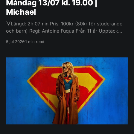
Måndag 13/07 kl. 19.00 |
Michael
💡Längd: 2h 07min Pris: 100kr (80kr för studerande
och barn) Regi: Antoine Fuqua Från 11 år Upptäck
historien om Michael Jackson, en av de mest
5 jul 2026
1 min read
inflytelserika artisterna världen någonsin har känt,
och hans liv bortom musiken. Filmen följer hans resa
från upptäckten av hans extraordinära talang som
frontfigur i The