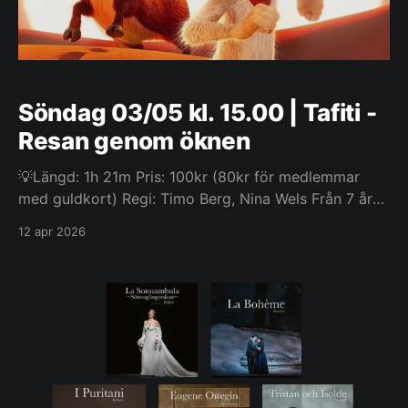
Söndag 03/05 kl. 15.00 | Tafiti -
Resan genom öknen
💡Längd: 1h 21m Pris: 100kr (80kr för medlemmar
med guldkort) Regi: Timo Berg, Nina Wels Från 7 år
Tafiti, en ung surikat, avvisar till en början vänskapen
12 apr 2026
med Bristles, en busksvin. När hans farfar blir biten
av en orm ger sig Tafiti iväg för att hitta blomman
som kan bota