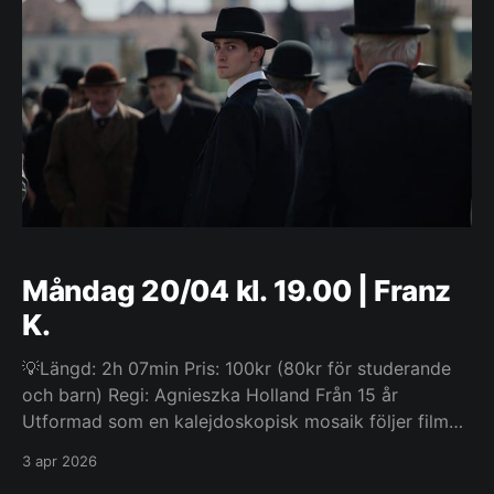
Måndag 20/04 kl. 19.00 | Franz
K.
💡Längd: 2h 07min Pris: 100kr (80kr för studerande
och barn) Regi: Agnieszka Holland Från 15 år
Utformad som en kalejdoskopisk mosaik följer filmen
det avtryck Franz Kafka lämnade efter sig i världen,
3 apr 2026
från hans födelse i 1800-talets Prague till hans död i