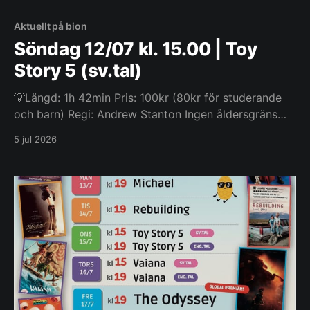
Aktuellt på bion
Söndag 12/07 kl. 15.00 | Toy
Story 5 (sv.tal)
💡Längd: 1h 42min Pris: 100kr (80kr för studerande
och barn) Regi: Andrew Stanton Ingen åldersgräns
Svenskt tal När Bonnie får en Lilypad-surfplatta i
5 jul 2026
present och blir besatt av den blir Buzz, Woody,
Jessie och resten av gängets uppgift betydligt
svårare när de ställs öga mot öga med ett helt