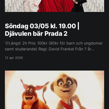
Söndag 03/05 kl. 19.00 |
Djävulen bär Prada 2
💡Längd: 2h Pris: 100kr (80kr för barn och ungdomar
samt studerande) Regi: David Frankel Från ? år
Miranda Priestly navigerar sin karriär mitt i den
12 apr 2026
traditionella tidskriftsbranschens nedgång. Hon ställs
mot Emily Charlton, hennes tidigare assistent, som nu
är en högprofilerad chef inom en lyxkoncern, med
reklampengar som Priestly desperat behöver.