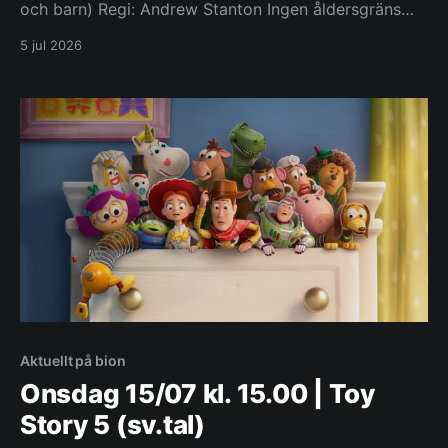
och barn) Regi: Andrew Stanton Ingen åldersgräns
Engelskt tal När Bonnie får en Lilypad-surfplatta i
5 jul 2026
present och blir besatt av den blir Buzz, Woody,
Jessie och resten av gängets uppgift betydligt
svårare när de ställs öga mot öga med ett helt
Aktuellt på bion
Onsdag 15/07 kl. 15.00 | Toy
Story 5 (sv.tal)