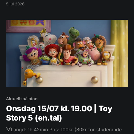
Vaiana besvarar havets kallelse och ger sig för första
5 jul 2026
gången ut bortom revet som omger hennes hemö,
Motunui, tillsammans med den ökände halvguden
Maui på en oförglömlig resa för att återställa
välståndet
Aktuellt på bion
Onsdag 15/07 kl. 19.00 | Toy
Story 5 (en.tal)
💡Längd: 1h 42min Pris: 100kr (80kr för studerande