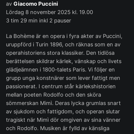
av
Giacomo Puccini
Lördag 8 november 2025 kl. 19.00
3 tim 29 min inkl 2 pauser
La Bohème är en opera i fyra akter av Puccini,
uruppförd i Turin 1896, och räknas som en av
operahistoriens stora klassiker. Den tidlösa
berättelsen skildrar kärlek, vänskap och livets
glädjeämnen i 1800-talets Paris. Vi följer en
grupp unga konstnärer som lever fattigt men
passionerat. I centrum står kärlekshistorien
mellan poeten Rodolfo och den sköra
sömmerskan Mimì. Deras lycka grumlas snart
av sjukdom och fattigdom, och operan slutar
tragiskt när Mimì dör omgiven av sina vänner
och Rodolfo. Musiken är fylld av känsliga