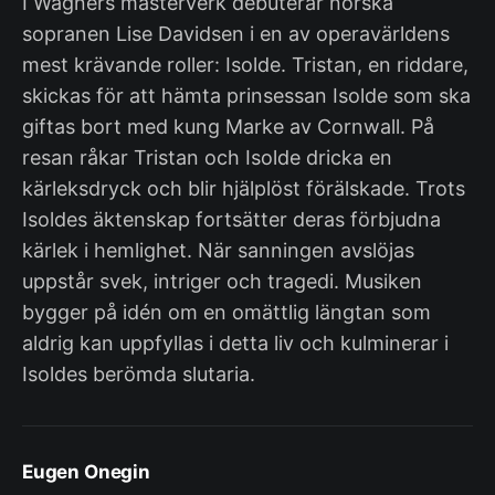
I Wagners mästerverk debuterar norska
sopranen Lise Davidsen i en av operavärldens
mest krävande roller: Isolde. Tristan, en riddare,
skickas för att hämta prinsessan Isolde som ska
giftas bort med kung Marke av Cornwall. På
resan råkar Tristan och Isolde dricka en
kärleksdryck och blir hjälplöst förälskade. Trots
Isoldes äktenskap fortsätter deras förbjudna
kärlek i hemlighet. När sanningen avslöjas
uppstår svek, intriger och tragedi. Musiken
bygger på idén om en omättlig längtan som
aldrig kan uppfyllas i detta liv och kulminerar i
Isoldes berömda slutaria.
Eugen Onegin