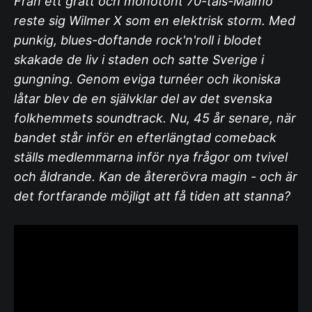
Från ett grått och monotont 70-tals-Malmö
reste sig Wilmer X som en elektrisk storm. Med
punkig, blues-doftande rock'n'roll i blodet
skakade de liv i staden och satte Sverige i
gungning. Genom eviga turnéer och ikoniska
låtar blev de en självklar del av det svenska
folkhemmets soundtrack. Nu, 45 år senare, när
bandet står inför en efterlängtad comeback
ställs medlemmarna inför nya frågor om tvivel
och åldrande. Kan de återerövra magin - och är
det fortfarande möjligt att få tiden att stanna?