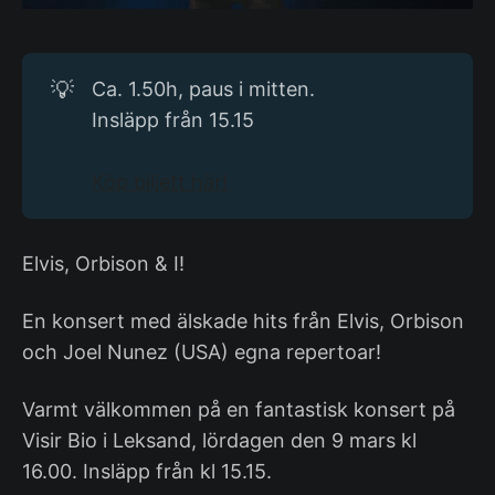
💡
Ca. 1.50h, paus i mitten.
Insläpp från 15.15
Köp biljett här!
Elvis, Orbison & I!
En konsert med älskade hits från Elvis, Orbison
och Joel Nunez (USA) egna repertoar!
Varmt välkommen på en fantastisk konsert på
Visir Bio i Leksand, lördagen den 9 mars kl
16.00. Insläpp från kl 15.15.