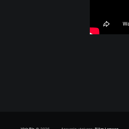
Visir Bio
© 2026
Ansvarig utgivare:
Björn Larsson