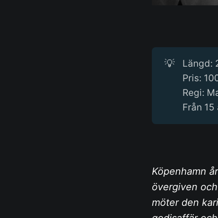
💡
Längd: 
Pris: 10
Regi: M
Från 15 
Köpenhamn år 1
övergiven och
möter den kar
godisaffär och