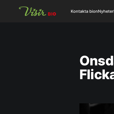
Kontakta bion
Nyheter
Onsda
Flick