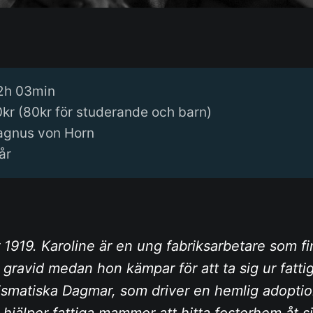
2h 03min
0kr (80kr för studerande och barn)
agnus von Horn
år
919. Karoline är en ung fabriksarbetare som fin
 gravid medan hon kämpar för att ta sig ur fat
ismatiska Dagmar, som driver en hemlig adoptio
 hjälper fattiga mammor att hitta fosterhem åt 