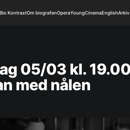
Bio Kontrast
Om biografen
Opera
YoungCinema
English
Arkiv
g 05/03 kl. 19.00
an med nålen