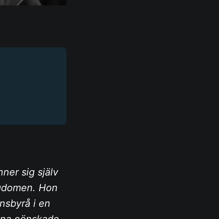
ner sig själv
tigdomen. Hon
nsbyrå i en
sina oönskade