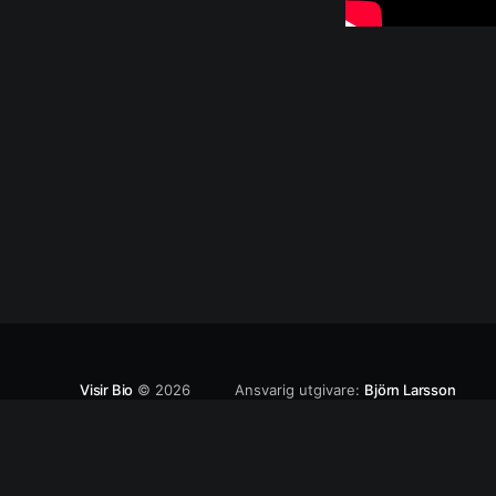
Visir Bio
© 2026
Ansvarig utgivare:
Björn Larsson
Webmaster:
Sebastian Erkers