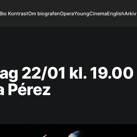
Bio Kontrast
Om biografen
Opera
YoungCinema
English
Arkiv
g 22/01 kl. 19.00 
a Pérez