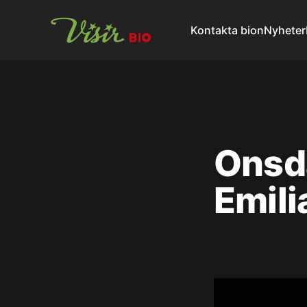
Kontakta bion
Nyheter
Onsda
Emili