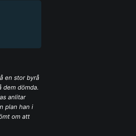
å en stor byrå
 få dem dömda.
as anlitar
en plan han i
römt om att