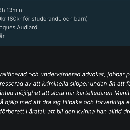
2h 13min
0kr (80kr för studerande och barn)
acques Audiard
år
valificerad och undervärderad advokat, jobbar p
resserad av att kriminella slipper undan än att
ntad möjlighet att sluta när kartelledaren Manit
å hjälp med att dra sig tillbaka och förverkliga 
örberett i åratal: att bli den kvinna han alltid d