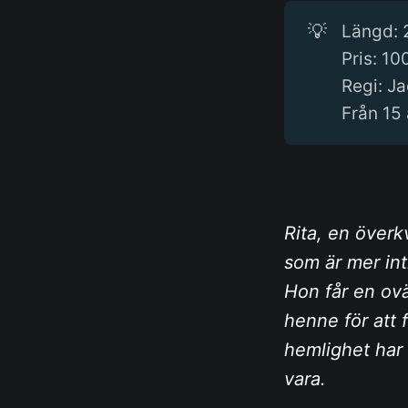
💡
Längd: 
Pris: 10
Regi: J
Från 15 
Rita, en överk
som är mer int
Hon får en ovä
henne för att f
hemlighet har f
vara.