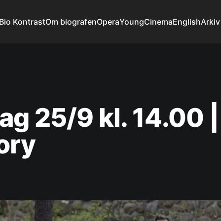
Bio Kontrast
Om biografen
Opera
YoungCinema
English
Arkiv
g 25/9 kl. 14.00 |
ory