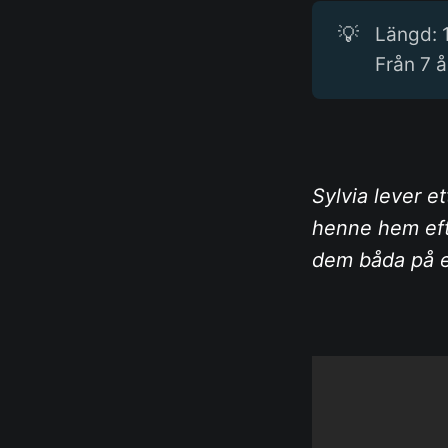
💡
Längd: 
Från 7 å
Sylvia lever et
henne hem eft
dem båda på ett