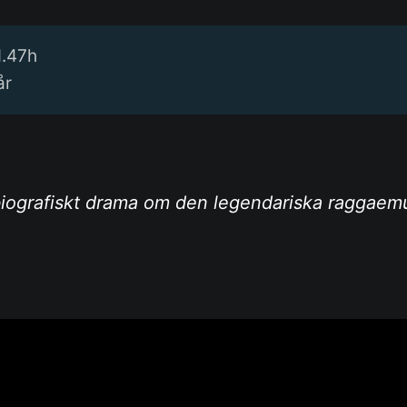
1.47h
år
 biografiskt drama om den legendariska raggaem