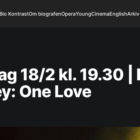
Bio Kontrast
Om biografen
Opera
YoungCinema
English
Arkiv
g 18/2 kl. 19.30 |
y: One Love