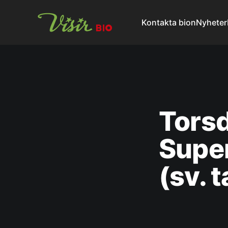
Kontakta bion
Nyheter
Torsd
Super
(sv. t