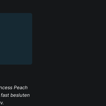
rincess Peach
r fast besluten
v.