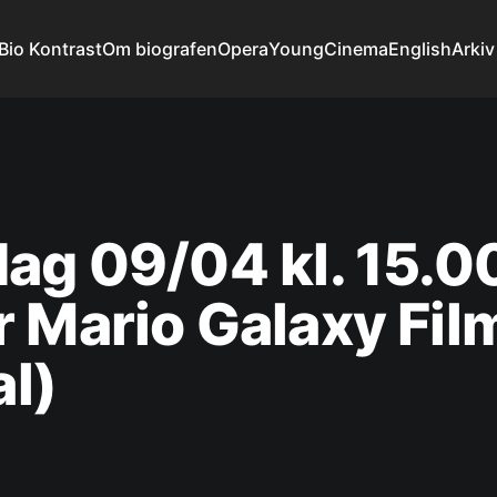
Bio Kontrast
Om biografen
Opera
YoungCinema
English
Arkiv
ag 09/04 kl. 15.00
 Mario Galaxy Fil
al)