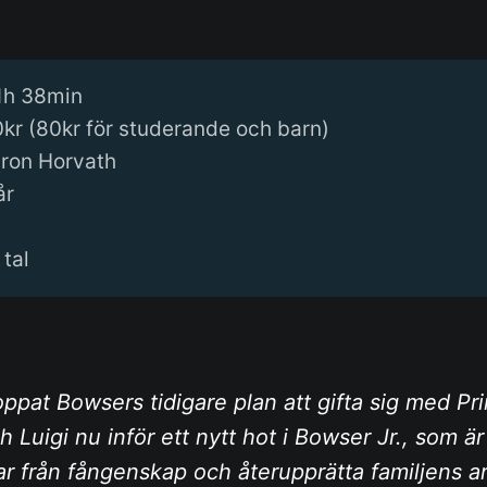
1h 38min
0kr (80kr för studerande och barn)
aron Horvath
år
 tal
toppat Bowsers tidigare plan att gifta sig med P
h Luigi nu inför ett nytt hot i Bowser Jr., som ä
 far från fångenskap och återupprätta familjens ar