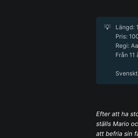
💡
Längd: 
Pris: 10
Regi: A
Från 11 
Svenskt
Efter att ha s
ställs Mario oc
att befria sin